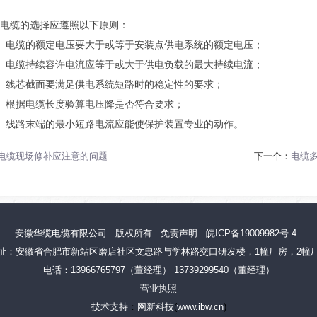
缆的选择应遵照以下原则：
电缆的额定电压要大于或等于安装点供电系统的额定电压；
电缆持续容许电流应等于或大于供电负载的最大持续电流；
线芯截面要满足供电系统短路时的稳定性的要求；
根据电缆长度验算电压降是否符合要求；
线路末端的最小短路电流应能使保护装置专业的动作。
电缆现场修补应注意的问题
下一个：
电缆
安徽华缆电缆有限公司
版权所有
免责声明
皖ICP备19009982号-4
址：安徽省合肥市新站区磨店社区文忠路与学林路交口研发楼，1幢厂房，2幢
电话：13966765797（董经理） 13739299540（董经理）
营业执照
技术支持
：
网新科技
(
www.ibw.cn
)