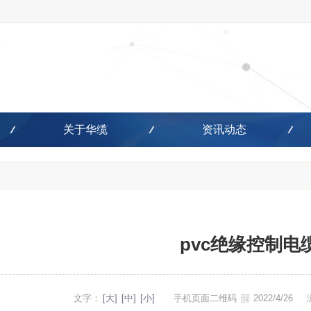
关于华缆
资讯动态
pvc绝缘控制电
文字：
[大]
[中]
[小]
手机页面二维码
2022/4/26